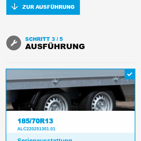
ZUR AUSFÜHRUNG
SCHRITT 3 /
5
AUSFÜHRUNG
185/70R13
ALC220251301.01
Serienausstattung