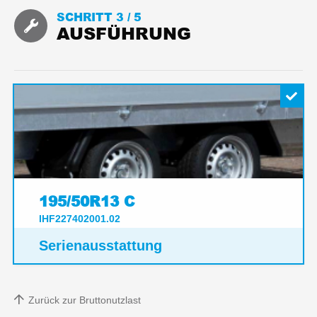
SCHRITT 3 /
5
AUSFÜHRUNG
195/50R13 C
IHF227402001.02
Serienausstattung
Zurück zur Bruttonutzlast