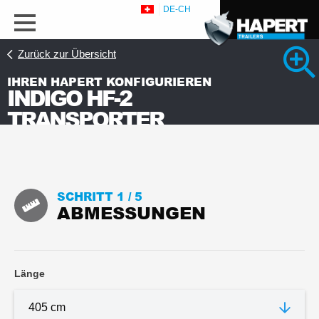
DE-CH
Zurück zur Übersicht
IHREN HAPERT KONFIGURIEREN
INDIGO HF-2
TRANSPORTER
SCHRITT 1 /
5
ABMESSUNGEN
Länge
Ansicht 1 Detaifotos
Leaflet_de_Hapert_Indigo_HF.pdf