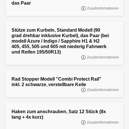
das Paar
Zusatzinformationen
Heckleuchten-Schutz Universal, montiert, das Paar
Stütze zum Kurbeln, Standard Modell (90
grad drehbar inklusive Kurbel), das Paar (bei
modell Azure / Indigo / Sapphire H1 & H2
405, 455, 505 und 605 mit niederig Fahrwerk
und Reifen 195/50R13)
Zusatzinformationen
"Stütze zum Kurbeln, Standard Modell (90 grad drehbar inklusive
Kurbel), das Paar
Rad Stopper Modell "Combi Protect Rail"
inkl. 2 schwarze, verstellbare Keile
Zusatzinformationen
"Rad Stopper Modell ""Combi Protect Rail"" inkl. 2 schwarze,
verstellbare Keile"
Haken zum anschrauben, Satz 12 Stück (8x
lang + 4x kurz)
Zusatzinformationen
"HAKEN ZUM ANSCHRAUBEN, SATZ 12 STÜCK (8x LANG + 4x