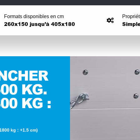
Formats disponibles en cm
Proprié
260x150 jusqu’à 405x180
Simple
ANCHER
500 KG.
800 KG :
1800 kg : +1.5 cm)