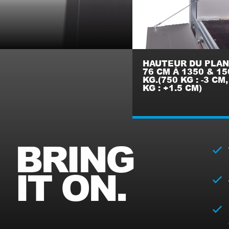
HAUTEUR DU PLA
76 CM À 1350 & 15
KG.(750 KG : -3 CM
KG : +1.5 CM)
BRING
IT ON.