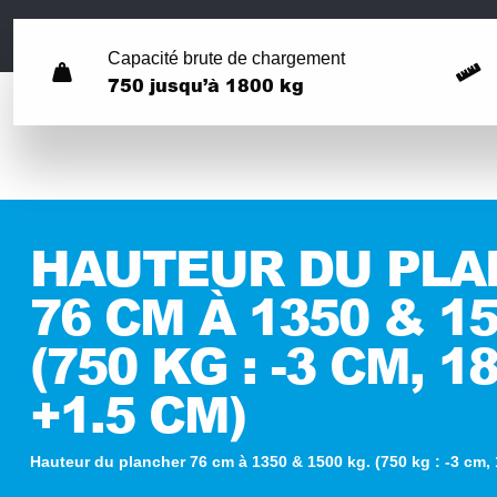
Capacité brute de chargement
750 jusqu’à 1800 kg
HAUTEUR DU PL
76 CM À 1350 & 1
(750 KG : -3 CM, 1
+1.5 CM)
Hauteur du plancher 76 cm à 1350 & 1500 kg. (750 kg : -3 cm, 