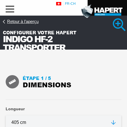
FR-CH
Retour à l’aperçu
CONFIGURER VOTRE HAPERT
INDIGO HF-2
TRANSPORTER
s
ÉTAPE 1 /
5
DIMENSIONS
Longueur
Regarder 1 photos détaillées
Leaflet_fr_Hapert_Indigo_HF.pdf