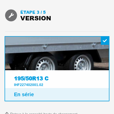
ÉTAPE 3 /
5
VERSION
195/50R13 C
IHF227402001.02
En série