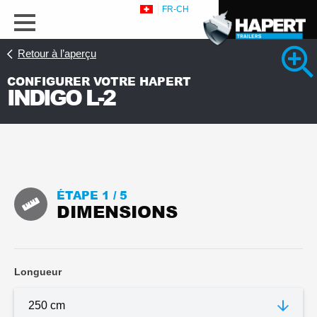
FR-CH
Retour à l’aperçu
CONFIGURER VOTRE HAPERT
INDIGO L-2
s
ÉTAPE 1 /
5
DIMENSIONS
Regarder 1 photos détaillées
Longueur
Leaflet_fr_Hapert_Indigo_L.pdf