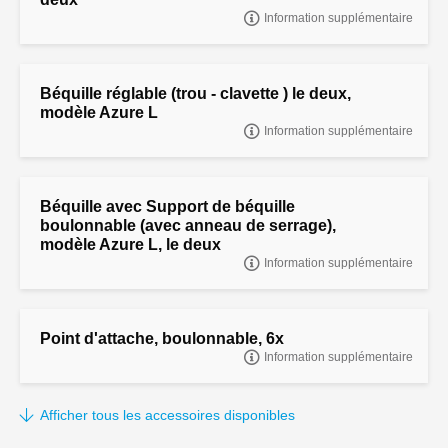
Information supplémentaire
Protection d'éclairage universel, monteé, le deux
Béquille réglable (trou - clavette ) le deux,
modèle Azure L
Information supplémentaire
Béquille réglable (trou - clavette ) le deux, modèle Azure L
Béquille avec Support de béquille
boulonnable (avec anneau de serrage),
modèle Azure L, le deux
Information supplémentaire
Béquille avec Support de béquille boulonnable (avec anneau de
serrage), modèle Azure L, le deux
Point d'attache, boulonnable, 6x
Information supplémentaire
POINT D'ATTACHE, BOULONNABLE, 6 PIÈCE
Afficher tous les accessoires disponibles