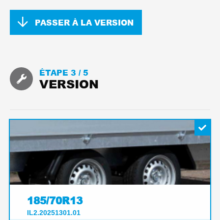
PASSER À LA VERSION
ÉTAPE 3 /
5
VERSION
185/70R13
IL2.20251301.01