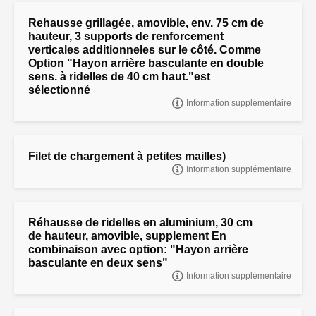
Rehausse grillagée, amovible, env. 75 cm de
hauteur, 3 supports de renforcement
verticales additionneles sur le côté. Comme
Option "Hayon arrière basculante en double
sens. à ridelles de 40 cm haut."est
sélectionné
Information supplémentaire
"Rehausse grillagée, amovible, env. 75 cm de hauteur,
Filet de chargement à petites mailles)
Information supplémentaire
FILET DE CHARGEMENT (À PETITES MAILLES), POUR MODÈLE
AL - E 405 X 200,
Réhausse de ridelles en aluminium, 30 cm
de hauteur, amovible, supplement En
combinaison avec option: "Hayon arrière
basculante en deux sens"
Information supplémentaire
"Réhausse de ridelles en aluminium, 30 cm de hauteur, amovible,
supplement