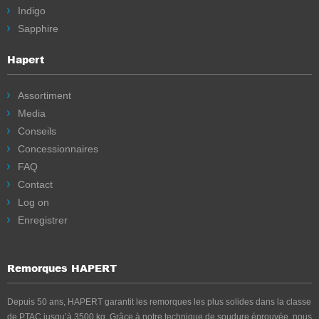
Indigo
Sapphire
Hapert
Assortiment
Media
Conseils
Concessionnaires
FAQ
Contact
Log on
Enregistrer
Remorques HAPERT
Depuis 50 ans, HAPERT garantit les remorques les plus solides dans la classe
de PTAC jusqu’à 3500 kg. Grâce à notre technique de soudure éprouvée, nous