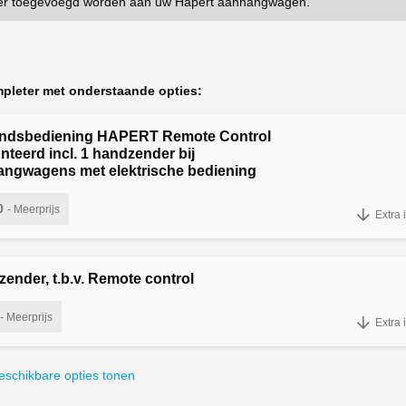
r toegevoegd worden aan uw Hapert aanhangwagen.
pleter met onderstaande opties:
andsbediening HAPERT Remote Control
teerd incl. 1 handzender bij
ngwagens met elektrische bediening
0
- Meerprijs
Extra 
dsbediening HAPERT Remote Control gemonteerd incl. 1 handzender
ender, t.b.v. Remote control
- Meerprijs
Extra 
 REMOTE CONTROL HANDZENDER MET KLEPJE ALS EXTRA MEE met LOGO
beschikbare opties tonen