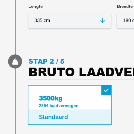
Lengte
Breedte
STAP 2 /
5
BRUTO LAADV
3500kg
2394
laadvermogen
Standaard
Bekijk 1 detailfoto’s