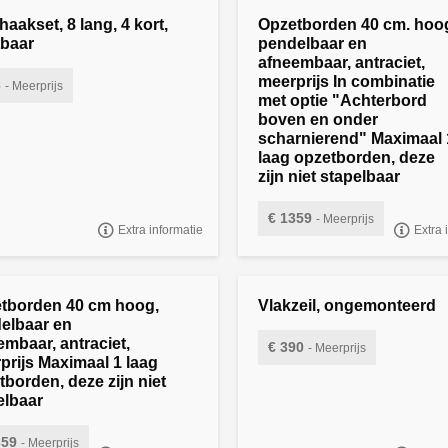
aakset, 8 lang, 4 kort,
Opzetborden 40 cm. hoo
baar
pendelbaar en
afneembaar, antraciet,
meerprijs In combinatie
6
- Meerprijs
met optie "Achterbord
ARE HAAK, SET 12 STUKS (8x
boven en onder
 4x KORT), (los meeleveren)
scharnierend" Maximaal 
laag opzetborden, deze
zijn niet stapelbaar
€ 1359
- Meerprijs
Extra informatie
Extra 
"Opzetborden 40 cm. hoog, pendel
afneembaar, antraciet, meerprijs
tborden 40 cm hoog,
Vlakzeil, ongemonteerd
elbaar en
embaar, antraciet,
€ 390
- Meerprijs
prijs Maximaal 1 laag
Vlakzeil, ongemonteerd
tborden, deze zijn niet
elbaar
359
- Meerprijs