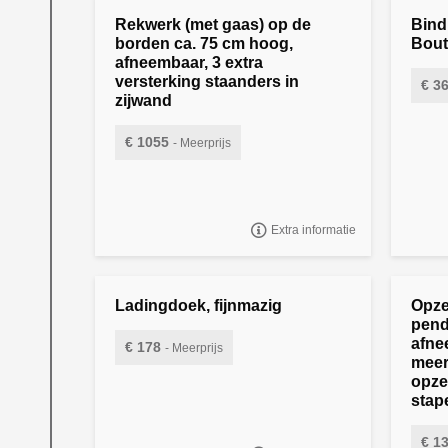
Rekwerk (met gaas) op de
Bindh
borden ca. 75 cm hoog,
Bout
afneembaar, 3 extra
versterking staanders in
€ 3
zijwand
BOUTB
LANG +
€ 1055
- Meerprijs
"Rekwerk (met gaas) op de borden ca. 75
cm hoog, afneembaar,
Extra informatie
Ladingdoek, fijnmazig
Opze
pend
afne
€ 178
- Meerprijs
meer
LADINGDOEK, FIJN MAZIG, VOOR
opze
MODEL AZURE H 335 X 180,
stap
€ 1