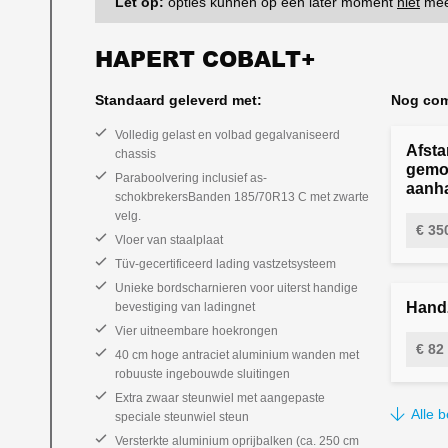
Let op:
opties kunnen op een later moment
niet
mee
HAPERT COBALT+
Standaard geleverd met:
Nog com
Volledig gelast en volbad gegalvaniseerd
Afst
chassis
gemon
Paraboolvering inclusief as-
aanha
schokbrekersBanden 185/70R13 C met zwarte
velg.
€ 35
Vloer van staalplaat
"Afstan
Tüv-gecertificeerd lading vastzetsysteem
Unieke bordscharnieren voor uiterst handige
Handz
bevestiging van ladingnet
Vier uitneembare hoekrongen
€ 82
40 cm hoge antraciet aluminium wanden met
robuuste ingebouwde sluitingen
HYDR.
Extra zwaar steunwiel met aangepaste
Alle 
speciale steunwiel steun
Versterkte aluminium oprijbalken (ca. 250 cm