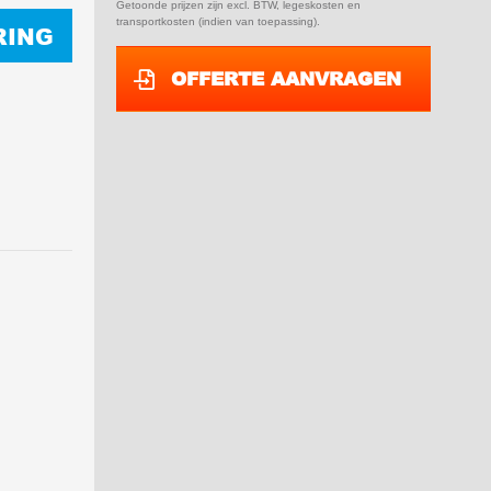
Getoonde prijzen zijn excl. BTW, legeskosten en
transportkosten (indien van toepassing).
RING
OFFERTE AANVRAGEN