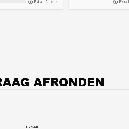
Extra informatie
Extra 
borden 40 cm hoog, pendelbaar en
baar, antraciet, meerprijs
RAAG AFRONDEN
E-mail