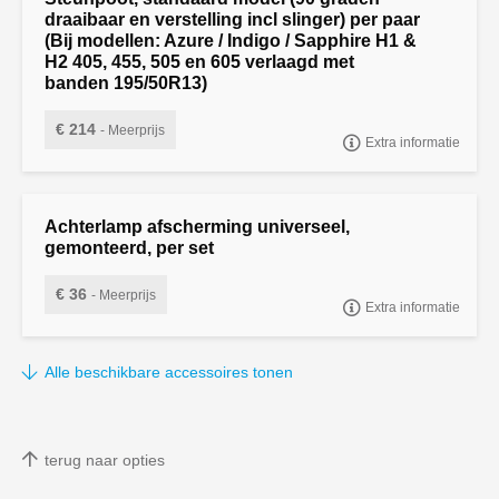
draaibaar en verstelling incl slinger) per paar
(Bij modellen: Azure / Indigo / Sapphire H1 &
H2 405, 455, 505 en 605 verlaagd met
banden 195/50R13)
€ 214
- Meerprijs
Extra informatie
"Steunpoot, standaard model (90 graden draaibaar en verstelling
incl slinger) per paar
Achterlamp afscherming universeel,
gemonteerd, per set
€ 36
- Meerprijs
Extra informatie
Achterlamp afscherming universeel, gemonteerd, per set
Alle beschikbare accessoires tonen
terug naar opties