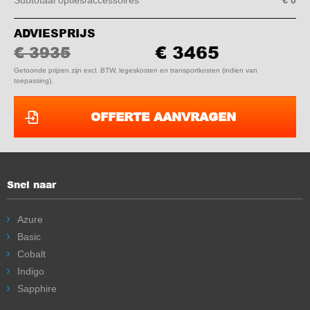
Subtotaal opties/accessoires
€ 0
ADVIESPRIJS
€ 3465
€ 3935
Getoonde prijzen zijn excl. BTW, legeskosten en transportkosten (indien van
toepassing).
OFFERTE AANVRAGEN
Snel naar
Azure
Basic
Cobalt
Indigo
Sapphire