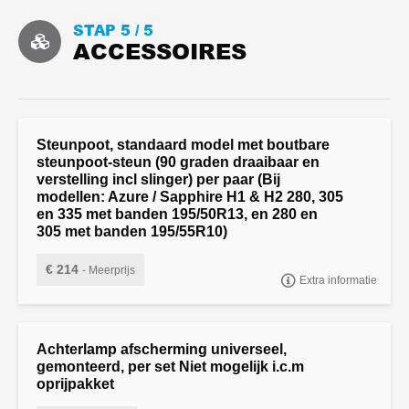
STAP 5 /
5
ACCESSOIRES
Steunpoot, standaard model met boutbare
steunpoot-steun (90 graden draaibaar en
verstelling incl slinger) per paar (Bij
modellen: Azure / Sapphire H1 & H2 280, 305
en 335 met banden 195/50R13, en 280 en
305 met banden 195/55R10)
€ 214
- Meerprijs
Extra informatie
"Steunpoot, standaard model met boutbare steunpoot-steun (90
graden draaibaar en verstelling incl slinger) per paar
Achterlamp afscherming universeel,
gemonteerd, per set Niet mogelijk i.c.m
oprijpakket