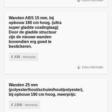
Extra informatie
Wanden ABS 15 mm, bij
opbouw 180 cm hoog. (ultra
super gladde coatinglaag)
Door de gladde structuur
zijn de nieuwe wanden
bovendien erg goed te
bestickeren.
€ 436
- Meerprijs
"Wanden ABS 15 mm, bij opbouw 180 cm hoog. (ultra super gladde
Extra informatie
coatinglaag)
Wanden 25 mm
(polyester/hout/schuim/hout/polyester),
bij opbouw 180 cm hoog, meerprijs:
€ 1300
- Meerprijs
Wanden 25 mm (polyester/hout/schuim/hout/polyester), bij opbouw 180 cm 