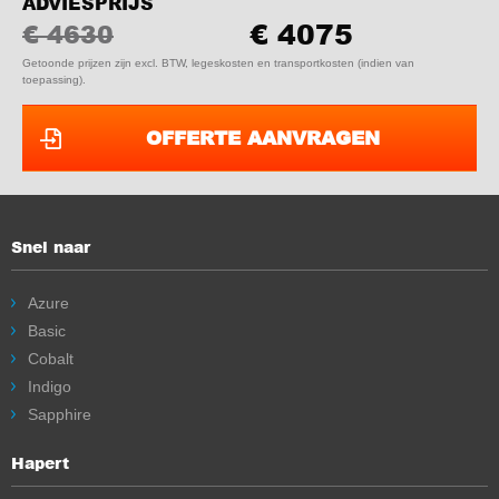
ADVIESPRIJS
€ 4075
€ 4630
Getoonde prijzen zijn excl. BTW, legeskosten en transportkosten (indien van
toepassing).
OFFERTE AANVRAGEN
Snel naar
Azure
Basic
Cobalt
Indigo
Sapphire
Hapert