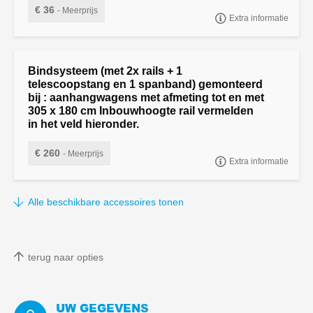
€ 36
- Meerprijs
Extra informatie
"Achterlamp afscherming universeel, gemonteerd, per set
Bindsysteem (met 2x rails + 1
telescoopstang en 1 spanband) gemonteerd
bij : aanhangwagens met afmeting tot en met
305 x 180 cm Inbouwhoogte rail vermelden
in het veld hieronder.
€ 260
- Meerprijs
Extra informatie
"Bindsysteem (met 2x rails + 1 telescoopstang en 1 spanband)
gemonteerd bij : aanhangwagens met afmeting tot en met 305 x
Alle beschikbare accessoires tonen
180 cm
terug naar opties
UW GEGEVENS