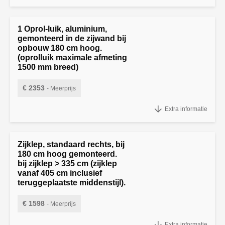
x 1500 mm. breed)
1 Oprol-luik, aluminium,
gemonteerd in de zijwand bij
opbouw 180 cm hoog.
(oprolluik maximale afmeting
1500 mm breed)
€ 2353
- Meerprijs
1 Oprol-luik, aluminium, gemonteerd in de zijwand bij opbouw 180
Extra informatie
cm hoog. (oprolluik maximale afmeting 1500 mm breed)
Zijklep, standaard rechts, bij
180 cm hoog gemonteerd.
bij zijklep > 335 cm (zijklep
vanaf 405 cm inclusief
teruggeplaatste middenstijl).
€ 1598
- Meerprijs
Zijklep, standaard rechts, bij 180 cm hoog gemonteerd. bij zijklep >
Extra informatie