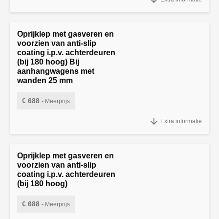
335 cm (zijklep vanaf 405 cm inclusief teruggeplaatste middenstijl).
Oprijklep met gasveren en
voorzien van anti-slip
coating i.p.v. achterdeuren
(bij 180 hoog) Bij
aanhangwagens met
wanden 25 mm
€ 688
- Meerprijs
"Oprijklep met gasveren en voorzien van anti-slip coating i.p.v.
Extra informatie
achterdeuren (bij 180 hoog)
Oprijklep met gasveren en
voorzien van anti-slip
coating i.p.v. achterdeuren
(bij 180 hoog)
€ 688
- Meerprijs
Oprijklep met gasveren en voorzien van anti-slip coating i.p.v.