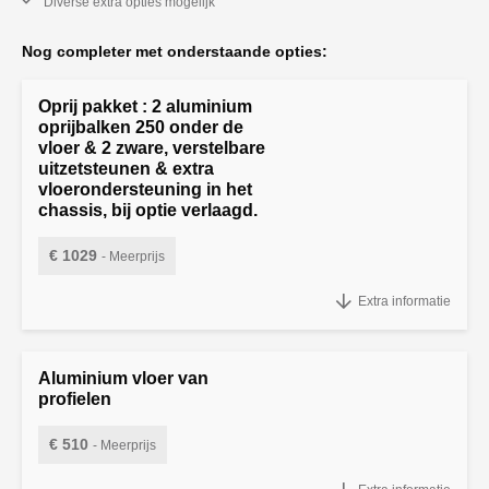
Diverse extra opties mogelijk
Nog completer met onderstaande opties:
Oprij pakket : 2 aluminium
oprijbalken 250 onder de
vloer & 2 zware, verstelbare
uitzetsteunen & extra
vloerondersteuning in het
chassis, bij optie verlaagd.
€ 1029
- Meerprijs
Oprij pakket : 2 aluminium oprijbalken 250 onder de vloer & 2 zware,
Extra informatie
verstelbare uitzetsteunen & extra vloerondersteuning in het chassis,
bij optie verlaagd.
Aluminium vloer van
profielen
€ 510
- Meerprijs
Aluminium vloer van profielen