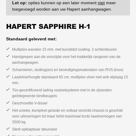
Let op:
opties kunnen op een later moment
niet
meer
toegevoegd worden aan uw Hapert aanhangwagen.
HAPERT SAPPHIRE H-1
Standaard geleverd met:
Multiplex wanden 15 mm. met kunststof coating. 2 achterdeuren
Handgrepen aan de voorzijde voor het makkelijk rangeren van de
aanhangwagen.
Scharnieren, sluiting(en) en bevestigingsmaterialen van RVS.(inox)
Laadvloerhoogte standaard 65 cm. multiplex vloer met anti-sliplaag 15
mm.
Tüv-gecertificeerd lading vastzetsysteem met in de zijranden
geïntegreerde bindbeugels
Geschroefde V-dissel
Het unieke, kompleet gelaste en volbad verzinkt chassis is geschikt
voor uitvoeringen tot maar liefst maximaal bruto laadvermogen van
3500 kg.
Sterk opklapbaar steunwiel