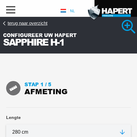
Terug
Terug
Terug
NL
terug naar overzicht
Vind uw dealer
Geschiedenis
Info
CONFIGUREER UW HAPERT
SAPPHIRE H-1
Garantie
Beleef ons
Tips
verhaal
Faq
Contact
STAP 1 /
5
AFMETING
Bekijk 1 detailfoto’s
Lengte