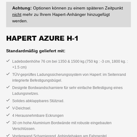
Achtung:
Optionen können zu einem späteren Zeitpunkt
nicht
mehr zu Ihrem Hapert-Anhänger hinzugefügt
werden.
HAPERT AZURE H-1
Standardmäßig geliefert mit:
Ladebodenhöhe 76 cm bei 1350 & 1500 kg.(750 kg : -3 cm, 1800 kg. :
+1.5 cm)
TÜV-geprüftes Ladungssicherungssystem von Hapert: im Seitenrand
integrierte Befestigungsbügel.
Designte Bordwandscharniere für sehr einfache Befestigung eines
Ladungsnetzes.
Solides abklappbares Stützrad.
V-Deichsel.
4 Herausnehmbare Eckrungen
30 cm hohe Aluminium Bordwände mit robuste eingebauten
Verschlüssen.
Vorderwand Scharnierend. Anbindehaken am Fahrgestel.