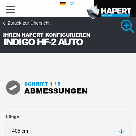
DE
Zurück zur Übersicht
IHREN HAPERT KONFIGURIEREN
INDIGO HF-2 AUTO
SCHRITT 1 /
5
ABMESSUNGEN
Ansicht 1 Detaifotos
Länge
Leaflet_de_Hapert_Indigo_HF-Auto.pdf